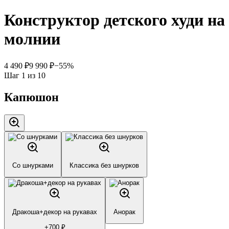
Конструктор детского худи на
молнии
4 490
₽
9 990
₽
−
55
%
Шаг
1
из
10
Капюшон
Со шнурками
Классика без шнурков
Дракоша+декор на рукавах
Анорак
+
700
₽