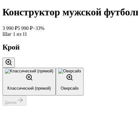
Конструктор мужской футбол
3 990
₽
5 990
₽
−
33
%
Шаг
1
из
11
Крой
Классический (прямой)
Оверсайз
Далее