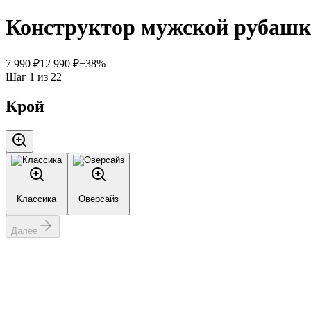
Конструктор мужской рубашк
7 990
₽
12 990
₽
−
38
%
Шаг
1
из
22
Крой
Классика
Оверсайз
Далее