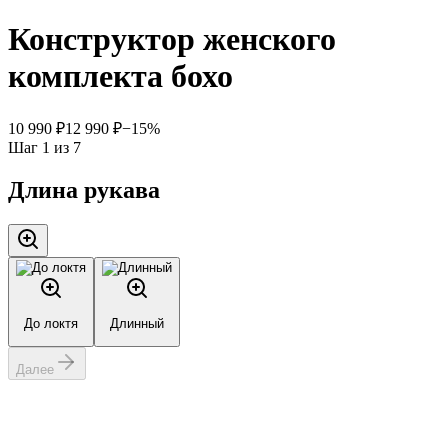
Конструктор женского
комплекта бохо
10 990 ₽
12 990 ₽
−
15
%
Шаг
1
из
7
Длина рукава
До локтя
Длинный
Далее