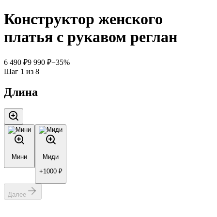
Конструктор женского
платья с рукавом реглан
6 490
₽
9 990
₽
−
35
%
Шаг
1
из
8
Длина
Мини
Миди
+
1000
₽
Далее