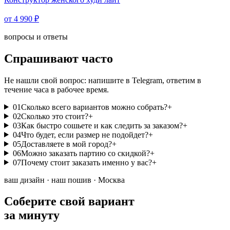
от 4 990 ₽
вопросы и ответы
Спрашивают часто
Не нашли свой вопрос: напишите в Telegram, ответим в
течение часа в рабочее время.
01
Сколько всего вариантов можно собрать?
+
02
Сколько это стоит?
+
03
Как быстро сошьете и как следить за заказом?
+
04
Что будет, если размер не подойдет?
+
05
Доставляете в мой город?
+
06
Можно заказать партию со скидкой?
+
07
Почему стоит заказать именно у вас?
+
ваш дизайн · наш пошив · Москва
Соберите свой вариант
за минуту