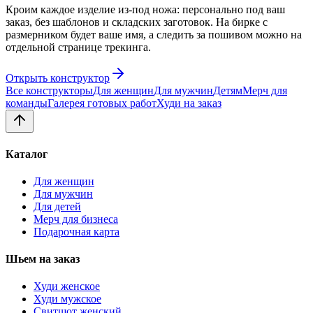
Кроим каждое изделие из-под ножа: персонально под ваш
заказ, без шаблонов и складских заготовок. На бирке с
размерником будет ваше имя, а следить за пошивом можно на
отдельной странице трекинга.
Открыть конструктор
Все конструкторы
Для женщин
Для мужчин
Детям
Мерч для
команды
Галерея готовых работ
Худи на заказ
Каталог
Для женщин
Для мужчин
Для детей
Мерч для бизнеса
Подарочная карта
Шьем на заказ
Худи женское
Худи мужское
Свитшот женский