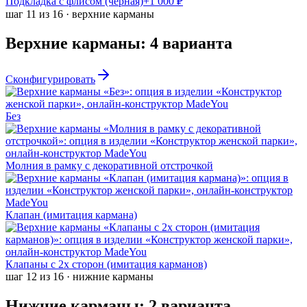
Подкладка с флисом (черная)
+
1 000
₽
шаг
11
из
16
·
верхние карманы
Верхние карманы
:
4
варианта
Сконфигурировать
Без
Молния в рамку с декоративной отстрочкой
Клапан (имитация кармана)
Клапаны с 2х сторон (имитация карманов)
шаг
12
из
16
·
нижние карманы
Нижние карманы
:
2
варианта