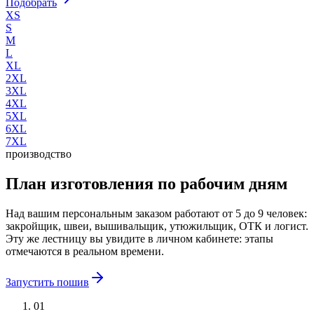
Подобрать
XS
S
M
L
XL
2XL
3XL
4XL
5XL
6XL
7XL
производство
План изготовления по рабочим дням
Над вашим персональным заказом работают от 5 до 9 человек:
закройщик, швеи, вышивальщик, утюжильщик, ОТК и логист.
Эту же лестницу вы увидите в личном кабинете: этапы
отмечаются в реальном времени.
Запустить пошив
01