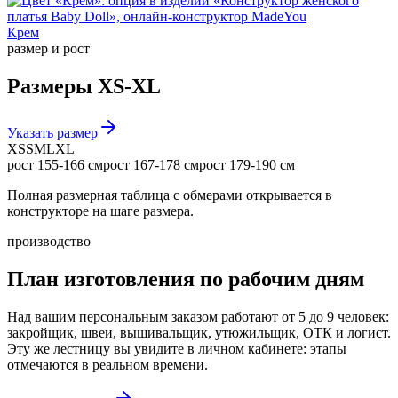
Крем
размер и рост
Размеры
XS-XL
Указать размер
XS
S
M
L
XL
рост
155-166 см
рост
167-178 см
рост
179-190 см
Полная размерная таблица с обмерами открывается в
конструкторе на шаге размера.
производство
План изготовления по рабочим дням
Над вашим персональным заказом работают от 5 до 9 человек:
закройщик, швеи, вышивальщик, утюжильщик, ОТК и логист.
Эту же лестницу вы увидите в личном кабинете: этапы
отмечаются в реальном времени.