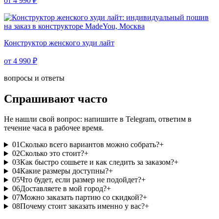
от 4 990 ₽
Конструктор женского худи лайт
от 4 990 ₽
вопросы и ответы
Спрашивают часто
Не нашли свой вопрос: напишите в Telegram, ответим в
течение часа в рабочее время.
01
Сколько всего вариантов можно собрать?
+
02
Сколько это стоит?
+
03
Как быстро сошьете и как следить за заказом?
+
04
Какие размеры доступны?
+
05
Что будет, если размер не подойдет?
+
06
Доставляете в мой город?
+
07
Можно заказать партию со скидкой?
+
08
Почему стоит заказать именно у вас?
+