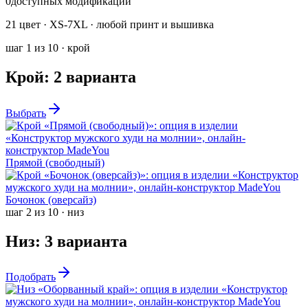
0
доступных модификаций
21 цвет · XS-7XL · любой принт и вышивка
шаг
1
из
10
·
крой
Крой
:
2
варианта
Выбрать
Прямой (свободный)
Бочонок (оверсайз)
шаг
2
из
10
·
низ
Низ
:
3
варианта
Подобрать