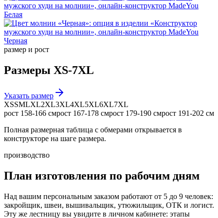
Белая
Черная
размер и рост
Размеры
XS-7XL
Указать размер
XS
S
M
L
XL
2XL
3XL
4XL
5XL
6XL
7XL
рост
158-166 см
рост
167-178 см
рост
179-190 см
рост
191-202 см
Полная размерная таблица с обмерами открывается в
конструкторе на шаге размера.
производство
План изготовления по рабочим дням
Над вашим персональным заказом работают от 5 до 9 человек:
закройщик, швеи, вышивальщик, утюжильщик, ОТК и логист.
Эту же лестницу вы увидите в личном кабинете: этапы