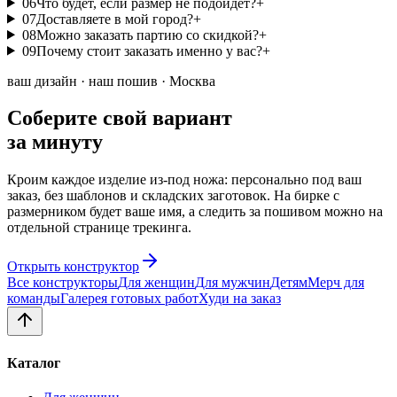
06
Что будет, если размер не подойдет?
+
07
Доставляете в мой город?
+
08
Можно заказать партию со скидкой?
+
09
Почему стоит заказать именно у вас?
+
ваш дизайн · наш пошив · Москва
Соберите свой вариант
за минуту
Кроим каждое изделие из-под ножа: персонально под ваш
заказ, без шаблонов и складских заготовок. На бирке с
размерником будет ваше имя, а следить за пошивом можно на
отдельной странице трекинга.
Открыть конструктор
Все конструкторы
Для женщин
Для мужчин
Детям
Мерч для
команды
Галерея готовых работ
Худи на заказ
Каталог