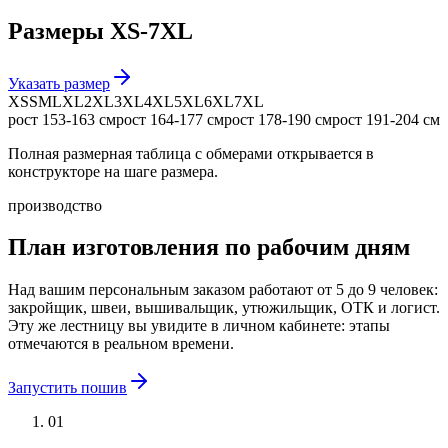
Размеры
XS-7XL
Указать размер
XS
S
M
L
XL
2XL
3XL
4XL
5XL
6XL
7XL
рост
153-163 см
рост
164-177 см
рост
178-190 см
рост
191-204 см
Полная размерная таблица с обмерами открывается в
конструкторе на шаге размера.
производство
План изготовления по рабочим дням
Над вашим персональным заказом работают от 5 до 9 человек:
закройщик, швеи, вышивальщик, утюжильщик, ОТК и логист.
Эту же лестницу вы увидите в личном кабинете: этапы
отмечаются в реальном времени.
Запустить пошив
01