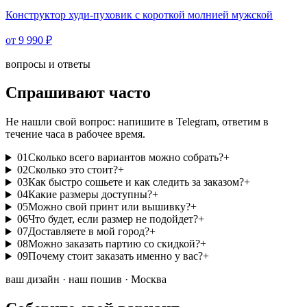
Конструктор худи-пуховик с короткой молнией мужской
от 9 990 ₽
вопросы и ответы
Спрашивают часто
Не нашли свой вопрос: напишите в Telegram, ответим в
течение часа в рабочее время.
01
Сколько всего вариантов можно собрать?
+
02
Сколько это стоит?
+
03
Как быстро сошьете и как следить за заказом?
+
04
Какие размеры доступны?
+
05
Можно свой принт или вышивку?
+
06
Что будет, если размер не подойдет?
+
07
Доставляете в мой город?
+
08
Можно заказать партию со скидкой?
+
09
Почему стоит заказать именно у вас?
+
ваш дизайн · наш пошив · Москва