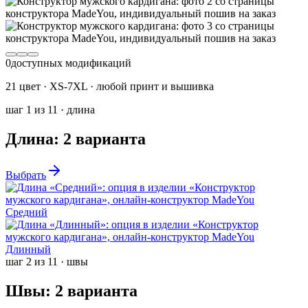
0
доступных модификаций
21 цвет · XS-7XL · любой принт и вышивка
шаг
1
из
11
·
длина
Длина
:
2
варианта
Выбрать
Средний
Длинный
шаг
2
из
11
·
швы
Швы
:
2
варианта